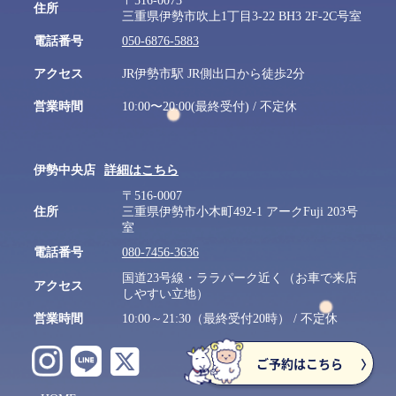
〒516-0073
住所
三重県伊勢市吹上1丁目3-22 BH3 2F-2C号室
電話番号
050-6876-5883
アクセス
JR伊勢市駅 JR側出口から徒歩2分
営業時間
10:00〜20:00(最終受付) / 不定休
伊勢中央店
詳細はこちら
〒516-0007
住所
三重県伊勢市小木町492-1 アークFuji 203号
室
電話番号
080-7456-3636
国道23号線・ララパーク近く（お車で来店
アクセス
しやすい立地）
営業時間
10:00～21:30（最終受付20時） / 不定休
ご予約はこちら